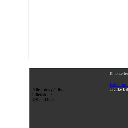
Billedserie
Billedbun
Alle fotos på disse
Tibirke Ba
billedsider:
©Sten Utke